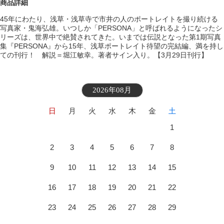
商品詳細
45年にわたり、浅草・浅草寺で市井の人のポートレイトを撮り続ける
写真家・鬼海弘雄。いつしか「PERSONA」と呼ばれるようになったシ
リーズは、世界中で絶賛されてきた。いまでは伝説となった第1期写真
集『PERSONA』から15年、浅草ポートレイト待望の完結編、満を持し
ての刊行！ 解説＝堀江敏幸。著者サイン入り。【3月29日刊行】
2026年08月
日
月
火
水
木
金
土
1
2
3
4
5
6
7
8
9
10
11
12
13
14
15
16
17
18
19
20
21
22
23
24
25
26
27
28
29